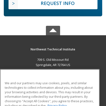
REQUEST INFO
Northwest Technical Institute
709 S. Old Missouri Rd
Springdale, AR 72764 US
MAIN CONTENT
Career Training
We and our partners may use cookies, pixels, and similar
technologies to collect information about you, including about
ADDITIONAL RESOURCES
your browsing activities and devices. This may result in your
information being collected by our third-party partners. By
Military
Student Blog
choosing to "Accept All Cookies", you agree to these practices,
Financial Assistance
including as described in the
Privacy Policy