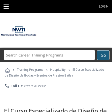
☰
LOGIN
Search
Go
Career
Training
›
›
›
Programs
Training Programs
Hospitality
El Curso Especializado
de Diseño de Bodas y Eventos de Preston Bailey
phone
Call Us: 855.520.6806
El Curso Especializado de Diseño de