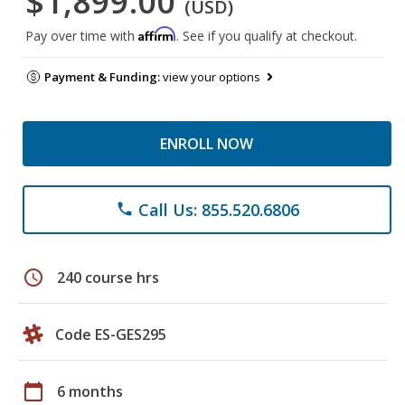
$1,899.00
(USD)
Affirm
Pay over time with
. See if you qualify at checkout.
Payment & Funding:
view your options
ENROLL NOW
Call Us: 855.520.6806
phone
schedule
240 course hrs
Code ES-GES295
calendar_today
6 months