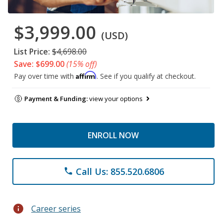
$3,999.00
(USD)
List Price:
$4,698.00
Save: $699.00
(15% off)
Affirm
Pay over time with
. See if you qualify at checkout.
Payment & Funding:
view your options
ENROLL NOW
Call Us: 855.520.6806
phone
info
Career series