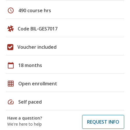
schedule
490 course hrs
Code BIL-GES7017
Voucher included
calendar_today
18 months
grid_on
Open enrollment
speed
Self paced
Have a question?
REQUEST INFO
We're here to help