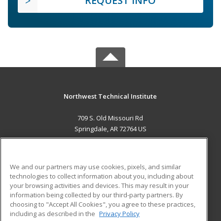
REQUEST INFO
Northwest Technical Institute
709 S. Old Missouri Rd
Springdale, AR 72764 US
MAIN CONTENT
Career Training
We and our partners may use cookies, pixels, and similar
technologies to collect information about you, including about
ADDITIONAL RESOURCES
your browsing activities and devices. This may result in your
information being collected by our third-party partners. By
Military
Student Blog
choosing to "Accept All Cookies", you agree to these practices,
Financial Assistance
including as described in the
Privacy Policy
Help