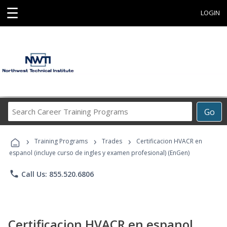
☰
LOGIN
Search
Go
Career
Training
›
›
›
Programs
Training Programs
Trades
Certificacion HVACR en
espanol (incluye curso de ingles y examen profesional) (EnGen)
phone
Call Us: 855.520.6806
Certificacion HVACR en espanol